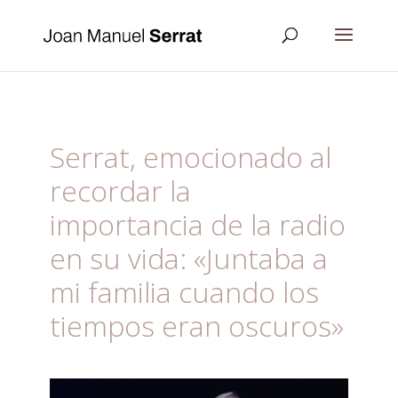
Serrat, emocionado al
recordar la
importancia de la radio
en su vida: «Juntaba a
mi familia cuando los
tiempos eran oscuros»