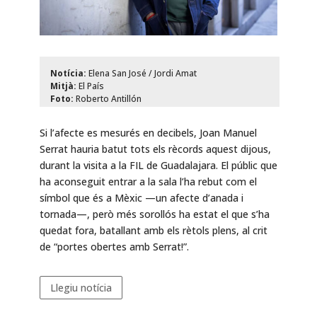
Notícia:
Elena San José / Jordi Amat
Mitjà:
El País
Foto:
Roberto Antillón
Si l’afecte es mesurés en decibels, Joan Manuel
Serrat hauria batut tots els rècords aquest dijous,
durant la visita a la FIL de Guadalajara. El públic que
ha aconseguit entrar a la sala l’ha rebut com el
símbol que és a Mèxic —un afecte d’anada i
tornada—, però més sorollós ha estat el que s’ha
quedat fora, batallant amb els rètols plens, al crit
de “portes obertes amb Serrat!”.
Llegiu notícia