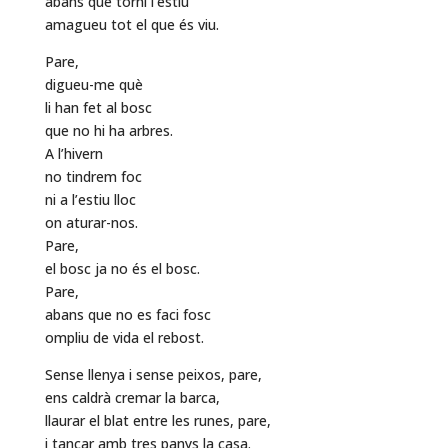
abans que torni l’estiu
amagueu tot el que és viu.
Pare,
digueu-me què
li han fet al bosc
que no hi ha arbres.
A l’hivern
no tindrem foc
ni a l’estiu lloc
on aturar-nos.
Pare,
el bosc ja no és el bosc.
Pare,
abans que no es faci fosc
ompliu de vida el rebost.
Sense llenya i sense peixos, pare,
ens caldrà cremar la barca,
llaurar el blat entre les runes, pare,
i tancar amb tres panys la casa.