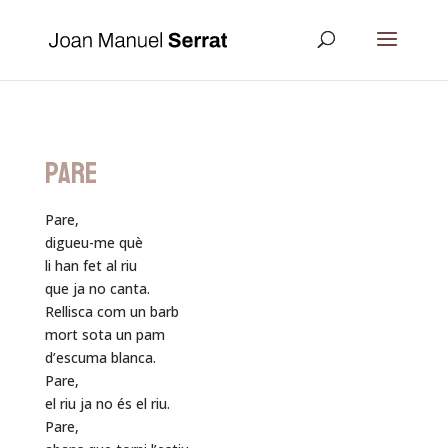
PARE
Pare,
digueu-me què
li han fet al riu
que ja no canta.
Rellisca com un barb
mort sota un pam
d’escuma blanca.
Pare,
el riu ja no és el riu.
Pare,