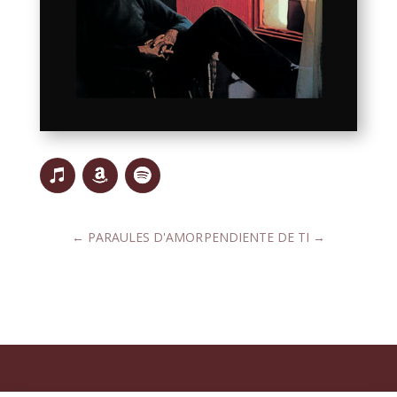
←
PARAULES D'AMOR
PENDIENTE DE TI
→