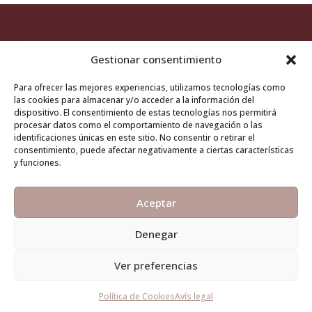
Gestionar consentimiento
Para ofrecer las mejores experiencias, utilizamos tecnologías como
las cookies para almacenar y/o acceder a la información del
Aviso legal
/
Política de cookies
dispositivo. El consentimiento de estas tecnologías nos permitirá
procesar datos como el comportamiento de navegación o las
identificaciones únicas en este sitio. No consentir o retirar el
consentimiento, puede afectar negativamente a ciertas características
y funciones.
© 2024 Joan Manuel Serrat. Todos los derechos reservados.
Aceptar
Esta web y sus redes sociales son creadas, mantenidas y
actualizadas por
Núria Martorell
y
Eduard Blanch
.
Denegar
Ver preferencias
Política de Cookies
Avís legal